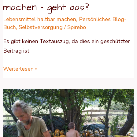
machen – geht das?
Lebensmittel haltbar machen
,
Persönliches Blog-
Buch
,
Selbstversorgung
/
Spirebo
Es gibt keinen Textauszug, da dies ein geschützter
Beitrag ist.
Weiterlesen »
Geschützt:
Kürbis
–
Zu
allem