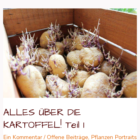
ALLES
ÜBER
DIE
KARTOFFEL!
Teil
1
ALLES ÜBER DIE
KARTOFFEL! Teil 1
Ein Kommentar
/
Offene Beiträge
,
Pflanzen Portraits