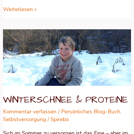
Weiterlesen »
WINTERSCHNEE
&
PROTEINE
WINTERSCHNEE & PROTEINE
Kommentar verfassen
/
Persönliches Blog-Buch
,
Selbstversorgung
/
Spirebo
Sich im Sommer zu versorgen ist das Eine – aber im