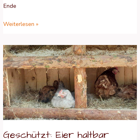
Ende
Weiterlesen »
Geschützt:
Eier
haltbar
machen
–
geht
das?
Geschützt: Eier haltbar