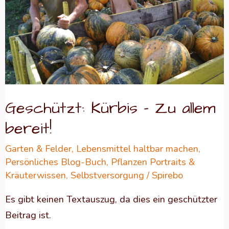
bereit!
Geschützt: Kürbis – Zu allem
bereit!
Garten & Felder
,
Lebensmittel haltbar machen
,
Persönliches Blog-Buch
,
Pflanzen Portraits &
Kräuterwissen
,
Selbstversorgung
/
Spirebo
Es gibt keinen Textauszug, da dies ein geschützter
Beitrag ist.