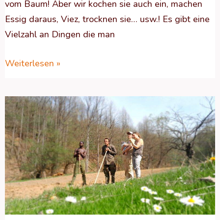
vom Baum! Aber wir kochen sie auch ein, machen
Essig daraus, Viez, trocknen sie… usw.! Es gibt eine
Vielzahl an Dingen die man
Weiterlesen »
ALLES
IM
GRÜNEN
BEREICH!
Über
Bohnen
und
Möhren