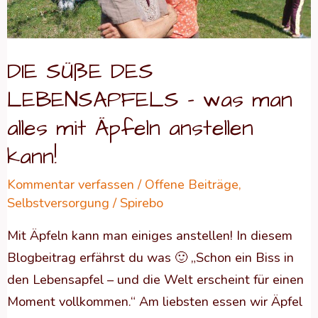
was
man
DIE SÜßE DES
alles
mit
LEBENSAPFELS – was man
Äpfeln
alles mit Äpfeln anstellen
anstellen
kann!
kann!
Kommentar verfassen
/
Offene Beiträge
,
Selbstversorgung
/
Spirebo
Mit Äpfeln kann man einiges anstellen! In diesem
Blogbeitrag erfährst du was 🙂 „Schon ein Biss in
den Lebensapfel – und die Welt erscheint für einen
Moment vollkommen.“ Am liebsten essen wir Äpfel