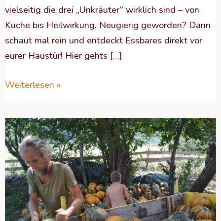
vielseitig die drei „Unkräuter“ wirklich sind – von
Küche bis Heilwirkung. Neugierig geworden? Dann
schaut mal rein und entdeckt Essbares direkt vor
eurer Haustür! Hier gehts […]
Weiterlesen »
Geschützt:
Kürbis
–
Zu
allem
bereit!