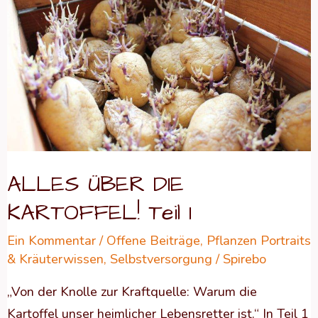
DIE
KARTOFFEL!
Teil
1
ALLES ÜBER DIE
KARTOFFEL! Teil 1
Ein Kommentar
/
Offene Beiträge
,
Pflanzen Portraits
& Kräuterwissen
,
Selbstversorgung
/
Spirebo
„Von der Knolle zur Kraftquelle: Warum die
Kartoffel unser heimlicher Lebensretter ist.“ In Teil 1