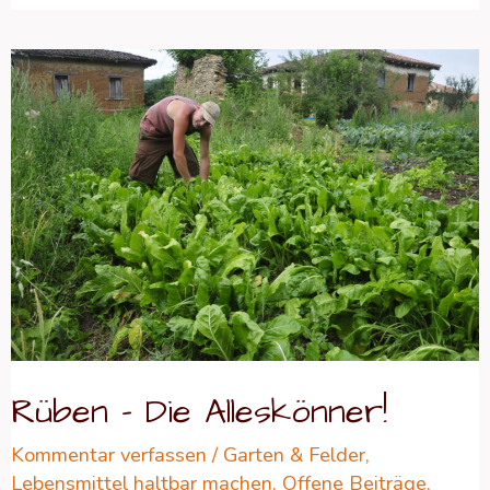
Rüben
–
Die
Alleskönner!
Rüben – Die Alleskönner!
Kommentar verfassen
/
Garten & Felder
,
Lebensmittel haltbar machen
,
Offene Beiträge
,