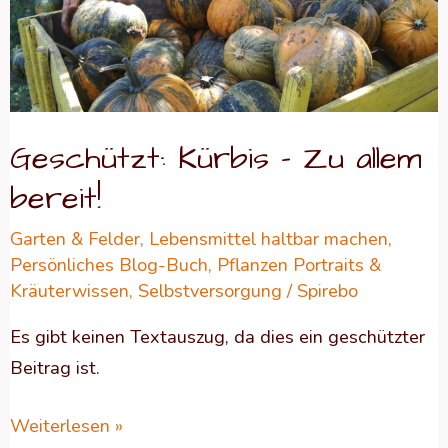
Geschützt: Kürbis – Zu allem
bereit!
Garten & Felder
,
Lebensmittel haltbar machen
,
Persönliches Blog-Buch
,
Pflanzen Portraits &
Kräuterwissen
,
Selbstversorgung
/
Spirebo
Es gibt keinen Textauszug, da dies ein geschützter
Beitrag ist.
Weiterlesen »