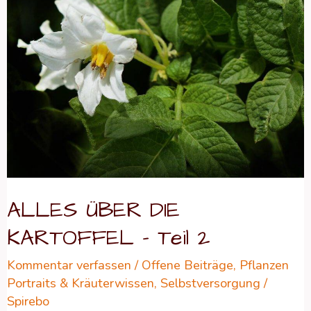
ÜBER
DIE
KARTOFFEL
–
Teil
2
ALLES ÜBER DIE
KARTOFFEL – Teil 2
Kommentar verfassen
/
Offene Beiträge
,
Pflanzen
Portraits & Kräuterwissen
,
Selbstversorgung
/
Spirebo