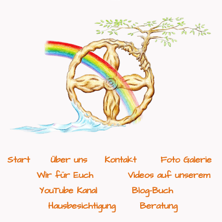
Start
Über uns
Kontakt
Foto Galerie
Wir für Euch
Videos auf unserem
YouTube Kanal
Blog-Buch
Hausbesichtigung
Beratung