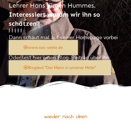
Lehrer Hans Jürgen Hummes.
Interessiert warum wir ihn so
schätzen?
Dann schaut mal auf seiner Homepage vorbei
www.sos-seele.de
Oder lest hier einen Blog-Beitrag über ihn:
Blogtext "Der Mann in unserer Mitte"
wieder nach oben