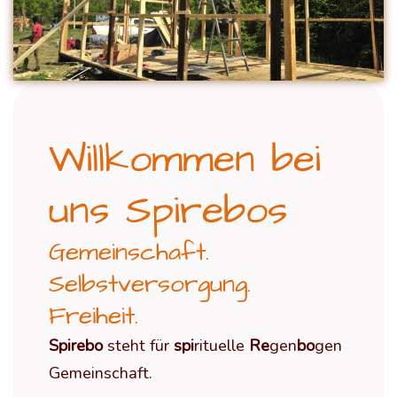
Willkommen bei
uns Spirebos
Gemeinschaft.
Selbstversorgung.
Freiheit.
Spirebo
steht für
spi
rituelle
Re
gen
bo
gen
Gemeinschaft.