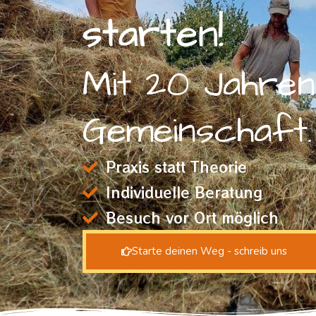
starten!
Mit 20 Jahren
Gemeinschaft.
Praxis statt Theorie
Individuelle Beratung
Besuch vor Ort möglich
Starte deinen Weg - schreib uns