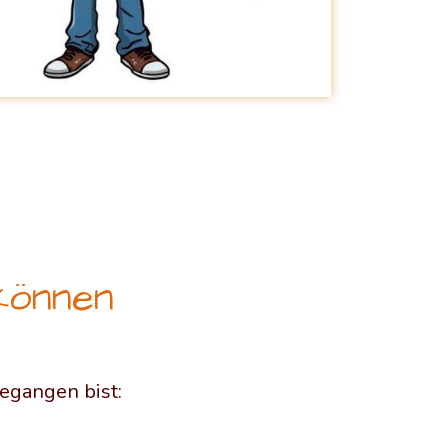
können
gegangen bist: