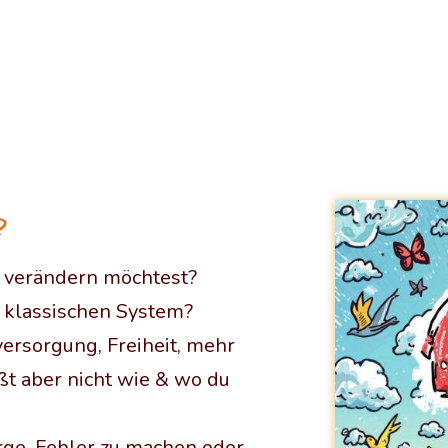
?
s verändern möchtest?
m klassischen System?
ersorgung, Freiheit, mehr
ßt aber nicht wie & wo du
rge, Fehler zu machen oder