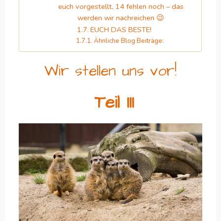
euch vorgestellt, 14 fehlen noch – das
werden wir nachreichen 😉
EUCH DAS BESTE!
Ähnliche Blog Beiträge:
Wir stellen uns vor!
Teil III