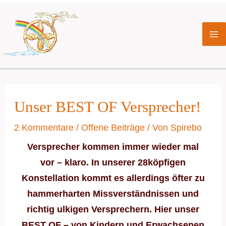
Zum
Beitragsnavigation
Ma
Inhalt
Me
springen
Unser BEST OF Versprecher!
2 Kommentare
/
Offene Beiträge
/ Von
Spirebo
Versprecher kommen immer wieder mal
vor – klaro. In unserer 28köpfigen
Konstellation kommt es allerdings öfter zu
hammerharten Missverständnissen und
richtig ulkigen Versprechern. Hier unser
BEST OF – von Kindern und Erwachsenen