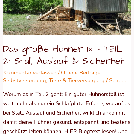
–
TEIL
2:
Stall,
Auslauf
Das große Hühner 1×1 – TEIL
&
2: Stall, Auslauf & Sicherheit
Sicherheit
Kommentar verfassen
/
Offene Beiträge
,
Selbstversorgung
,
Tiere & Tierversorgung
/
Spirebo
Worum es in Teil 2 geht: Ein guter Hühnerstall ist
weit mehr als nur ein Schlafplatz. Erfahre, worauf es
bei Stall, Auslauf und Sicherheit wirklich ankommt,
damit deine Hühner gesund, entspannt und bestens
geschützt leben können: HIER Blogtext lesen! Und