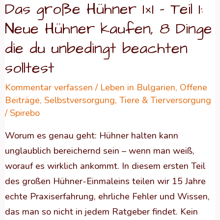
Das große Hühner 1×1 – Teil 1:
kaufen,
Neue Hühner kaufen, 8 Dinge
8
Dinge
die du unbedingt beachten
die
solltest
du
Kommentar verfassen
/
Leben in Bulgarien
,
Offene
unbedingt
Beiträge
,
Selbstversorgung
,
Tiere & Tierversorgung
beachten
/
Spirebo
solltest
Worum es genau geht: Hühner halten kann
unglaublich bereichernd sein – wenn man weiß,
worauf es wirklich ankommt. In diesem ersten Teil
des großen Hühner-Einmaleins teilen wir 15 Jahre
echte Praxiserfahrung, ehrliche Fehler und Wissen,
das man so nicht in jedem Ratgeber findet. Kein