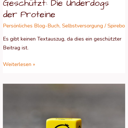
Geschützt: Die Underdogs
der Proteine
Persönliches Blog-Buch
,
Selbstversorgung
/
Spirebo
Es gibt keinen Textauszug, da dies ein geschützter
Beitrag ist.
Weiterlesen »
Es
gibt
Dinge,
die
muss