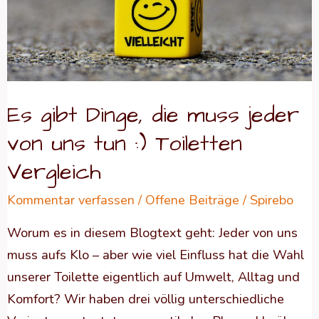
jeder
von
uns
tun
:)
Es gibt Dinge, die muss jeder
Toiletten
von uns tun :) Toiletten
Vergleich
Vergleich
Kommentar verfassen
/
Offene Beiträge
/
Spirebo
Worum es in diesem Blogtext geht: Jeder von uns
muss aufs Klo – aber wie viel Einfluss hat die Wahl
unserer Toilette eigentlich auf Umwelt, Alltag und
Komfort? Wir haben drei völlig unterschiedliche