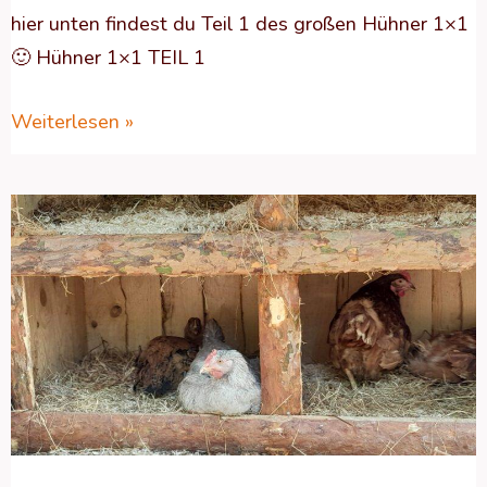
hier unten findest du Teil 1 des großen Hühner 1×1
🙂 Hühner 1×1 TEIL 1
Weiterlesen »
Das
große
Hühner
1×1
–
Teil
1:
Neue
Hühner