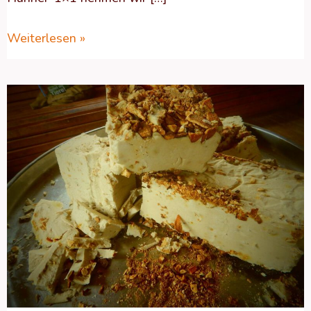
Weiterlesen »
Geschützt:
(Fast)
Alles
über
Seife
:)