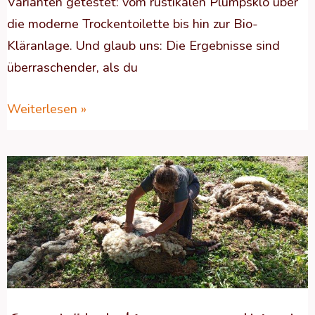
Varianten getestet: vom rustikalen Plumpsklo über
die moderne Trockentoilette bis hin zur Bio-
Kläranlage. Und glaub uns: Die Ergebnisse sind
überraschender, als du
Weiterlesen »
Geschützt:
Kann
man
ethisch
korrekt
schlachten?