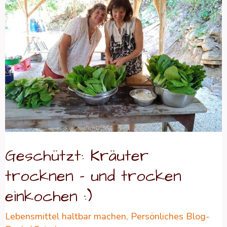
trocknen
–
und
trocken
einkochen
:)
Geschützt: Kräuter
trocknen – und trocken
einkochen :)
Lebensmittel haltbar machen
,
Persönliches Blog-