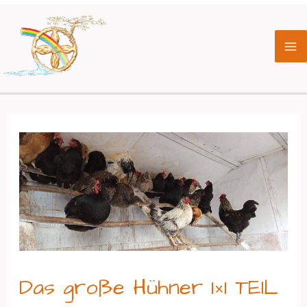
Zum
Beitragsnavigation
Ma
Inhalt
Me
springen
Das große Hühner 1×1 TEIL