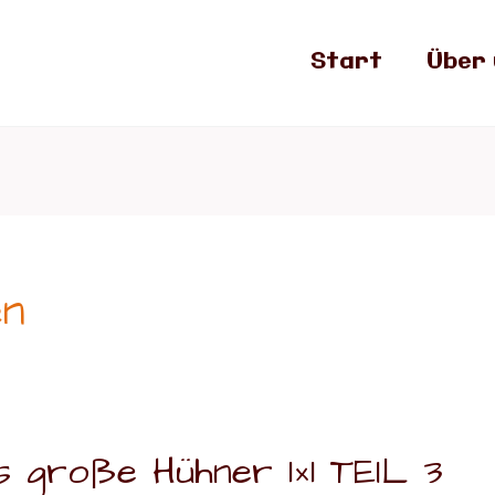
Start
Über 
en
s große Hühner 1×1 TEIL 3
e