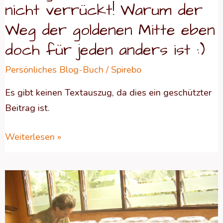
der
nicht verrückt! Warum der
Weg
Weg der goldenen Mitte eben
der
doch für jeden anders ist :)
goldenen
Mitte
Persönliches Blog-Buch
/
Spirebo
eben
Es gibt keinen Textauszug, da dies ein geschützter
doch
Beitrag ist.
für
jeden
Weiterlesen »
anders
ist
:)
Geschützt:
Ein
Leben