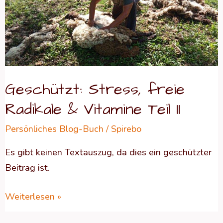
freie
Radikale
&
Vitamine
Teil
Geschützt: Stress, freie
II
Radikale & Vitamine Teil II
Persönliches Blog-Buch
/
Spirebo
Es gibt keinen Textauszug, da dies ein geschützter
Beitrag ist.
Weiterlesen »