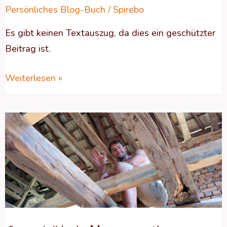
Persönliches Blog-Buch
/
Spirebo
Es gibt keinen Textauszug, da dies ein geschützter
Beitrag ist.
Weiterlesen »
Geschützt:
Neue
Zeiten,
Schimmel
&
mehr
Platz