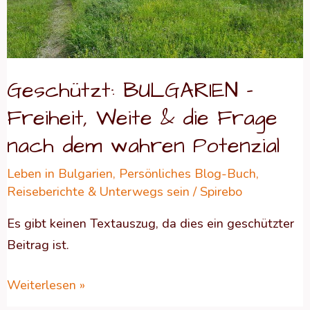
&
die
Frage
nach
Geschützt: BULGARIEN –
dem
Freiheit, Weite & die Frage
wahren
Potenzial
nach dem wahren Potenzial
Leben in Bulgarien
,
Persönliches Blog-Buch
,
Reiseberichte & Unterwegs sein
/
Spirebo
Es gibt keinen Textauszug, da dies ein geschützter
Beitrag ist.
Weiterlesen »