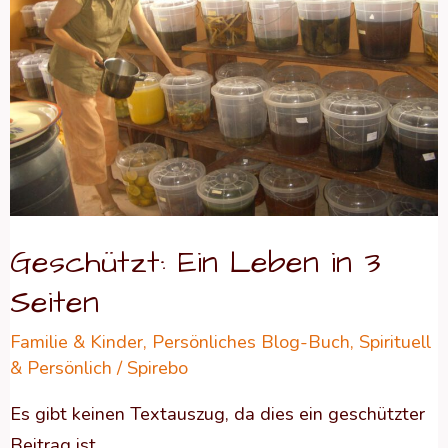
in
3
Seiten
Geschützt: Ein Leben in 3
Seiten
Familie & Kinder
,
Persönliches Blog-Buch
,
Spirituell
& Persönlich
/
Spirebo
Es gibt keinen Textauszug, da dies ein geschützter
Beitrag ist.