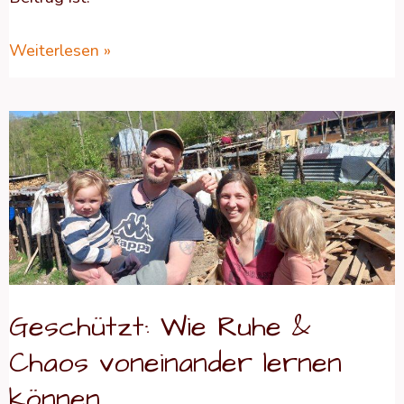
Weiterlesen »
Geschützt:
Wie
Ruhe
&
Chaos
voneinander
lernen
Geschützt: Wie Ruhe &
können
Chaos voneinander lernen
können