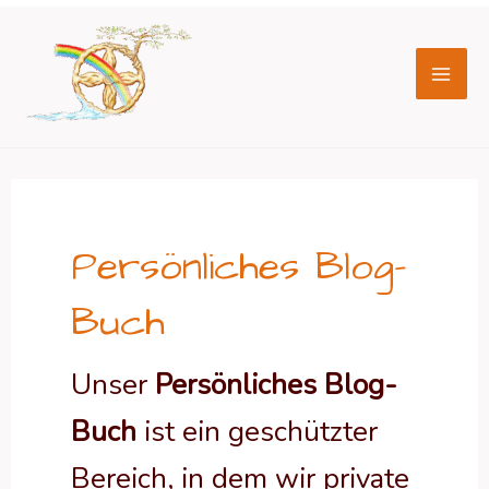
Zum
Seitennummerierung
Mai
Inhalt
der
Men
springen
Beiträge
Persönliches Blog-
Buch
Unser
Persönliches Blog-
Buch
ist ein geschützter
Bereich, in dem wir private