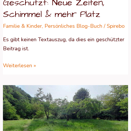
Geschützt: Neue Zeiten,
Schimmel & mehr Platz
Familie & Kinder
,
Persönliches Blog-Buch
/
Spirebo
Es gibt keinen Textauszug, da dies ein geschützter
Beitrag ist.
Weiterlesen »
Geschützt:
BULGARIEN
–
Freiheit,
Weite