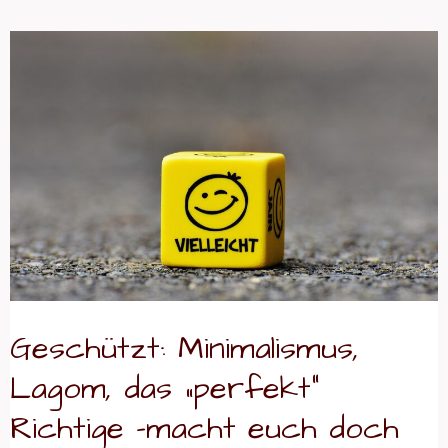
Geschützt:
Minimalismus,
Lagom,
das
„perfekt“
Richtige
–
macht
euch
doch
Geschützt: Minimalismus,
nicht
Lagom, das „perfekt“
verrückt!
Warum
Richtige –macht euch doch