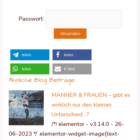
Passwort:
teilen
teilen
teilen
E-Mail
Ähnliche Blog Beiträge:
MÄNNER & FRAUEN – gibt es
wirklich nur den kleinen
Unterschied…?
/*! elementor - v3.14.0 - 26-
06-2023 */ .elementor-widget-image{text-