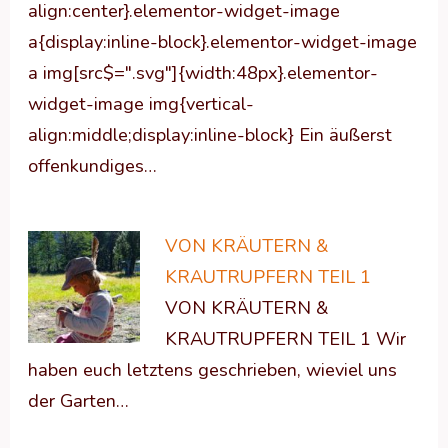
align:center}.elementor-widget-image
a{display:inline-block}.elementor-widget-image
a img[src$=".svg"]{width:48px}.elementor-
widget-image img{vertical-
align:middle;display:inline-block} Ein äußerst
offenkundiges…
VON KRÄUTERN &
KRAUTRUPFERN TEIL 1
VON KRÄUTERN &
KRAUTRUPFERN TEIL 1 Wir
haben euch letztens geschrieben, wieviel uns
der Garten…