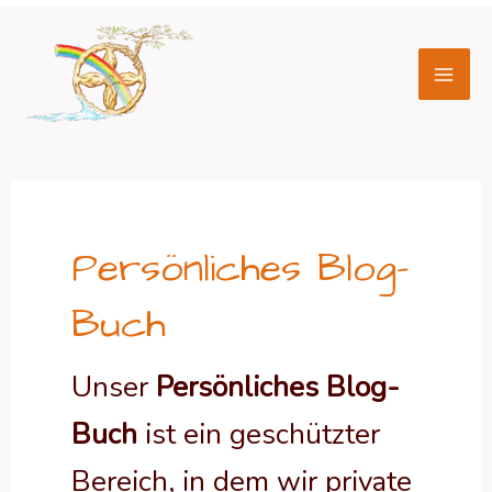
Zum
Seitennummerierung
Mai
Inhalt
der
Men
springen
Beiträge
Persönliches Blog-
Buch
Unser
Persönliches Blog-
Buch
ist ein geschützter
Bereich, in dem wir private