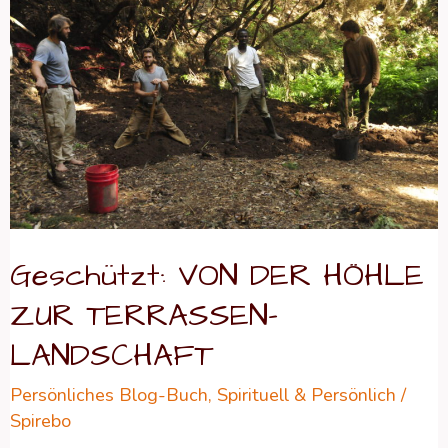
DER
HÖHLE
ZUR
TERRASSEN-
LANDSCHAFT
Geschützt: VON DER HÖHLE
ZUR TERRASSEN-
LANDSCHAFT
Persönliches Blog-Buch
,
Spirituell & Persönlich
/
Spirebo