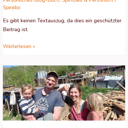
Persönliches Blog-Buch
,
Spirituell & Persönlich
/
Spirebo
Es gibt keinen Textauszug, da dies ein geschützter
Beitrag ist.
Weiterlesen »
Geschützt:
WIR
STELLEN
UNS
VOR
–
Teil