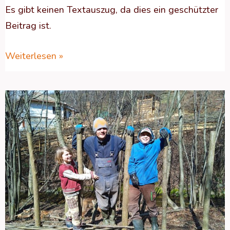
Es gibt keinen Textauszug, da dies ein geschützter
Beitrag ist.
Weiterlesen »
Geschützt:
ZEIT
ZUM
AUSPACKEN!
Wie
geht
ihr
mit
euren