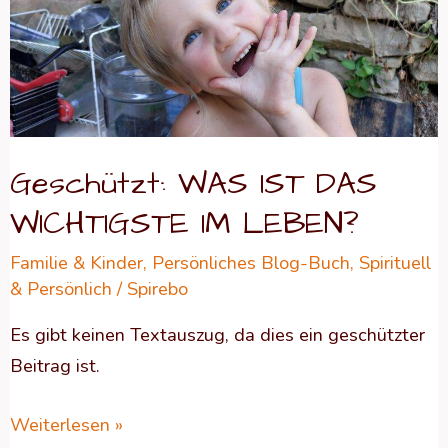
IST
DAS
WICHTIGSTE
IM
LEBEN?
Geschützt: WAS IST DAS
WICHTIGSTE IM LEBEN?
Familie & Kinder
,
Persönliches Blog-Buch
,
Spirituell
& Persönlich
/
Spirebo
Es gibt keinen Textauszug, da dies ein geschützter
Beitrag ist.
Weiterlesen »