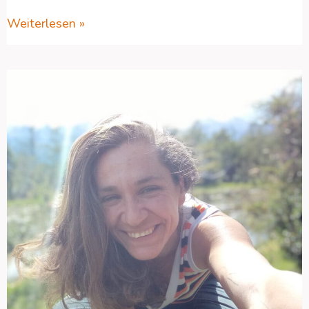
Weiterlesen »
Geschützt:
MEIN
MANN
LIEBT!….
PINK?….