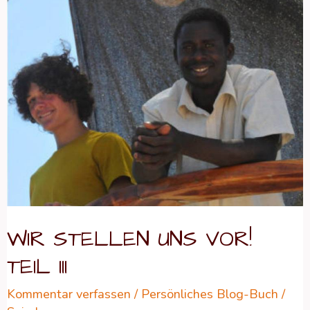
WIR
STELLEN
UNS
VOR!
TEIL
III
WIR STELLEN UNS VOR!
TEIL III
Kommentar verfassen
/
Persönliches Blog-Buch
/