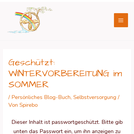
Zum
Beitragsnavigation
Mai
Inhalt
Men
springen
Geschützt:
WINTERVORBEREITUNG im
SOMMER
/
Persönliches Blog-Buch
,
Selbstversorgung
/
Von
Spirebo
Dieser Inhalt ist passwortgeschützt. Bitte gib
unten das Passwort ein, um ihn anzeigen zu