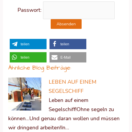
Passwort:
teilen
teilen
teilen
E-Mail
Ähnliche Blog Beiträge:
LEBEN AUF EINEM
SEGELSCHIFF
Leben auf einem
Segelschiff!Ohne segeln zu
können…Und genau daran wollen und müssen
wir dringend arbeiten!In…