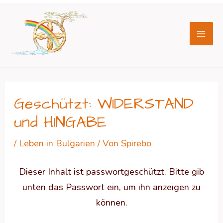
Zum
Beitragsnavigation
Mai
Inhalt
Men
springen
Geschützt: WIDERSTAND
und HINGABE
/
Leben in Bulgarien
/ Von
Spirebo
Dieser Inhalt ist passwortgeschützt. Bitte gib
unten das Passwort ein, um ihn anzeigen zu
können.